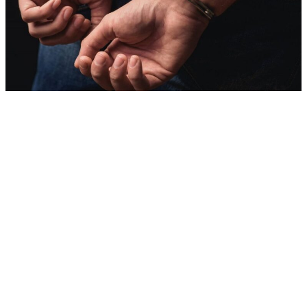
Farah
أبريل 15, 2025
تمكنت عناصر الدائرة الأمنية 20، بالتعاون مع فرقة الأبحاث
الميدانية، من القبض على حارس ليلي في حي المحاميد
بمقاطعة المنارة، وهو متلبس بحيازة وترويج كمية من مخدر
الشيرا.
جاءت عملية الإيقاف بعد أن تلقت عناصر الفرقة معلومات حول
نشاط الحارس في المنطقة، حيث أسفرت عملية التفتيش عن
ضبط كمية كبيرة من مخدر الشيرا جاهزة للترويج.