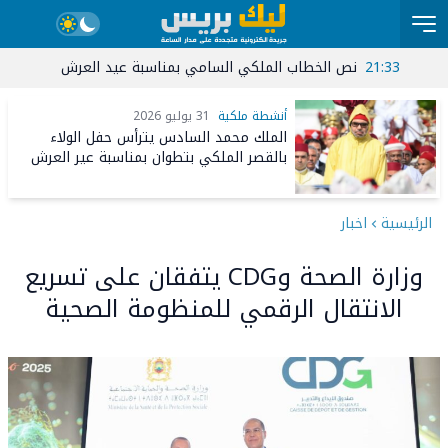
21:33
نص الخطاب الملكي السامي بمناسبة عيد العرش المجيد
15:03
ج
صرة يتجه بثقة نحو تصدر الانتخابات والحضور الجماهيري أكبر رسالة سياسية
أنشطة ملكية
31 يوليو 2026
الملك محمد السادس يترأس حفل الولاء
بالقصر الملكي بتطوان بمناسبة عير العرش
الرئيسية
اخبار
وزارة الصحة وCDG يتفقان على تسريع
الانتقال الرقمي للمنظومة الصحية