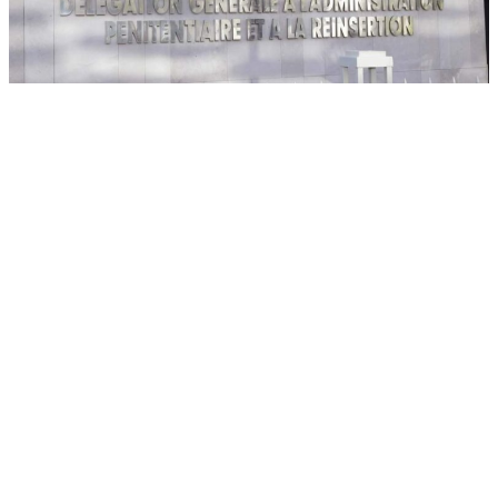
Farah
سبتمبر 12, 2025
أصدرت المندوبية العامة لإدارة السجون وإعادة الإدماج، بيانًا
توضيحيًا حول الأخبار المتداولة بشأن نقل عبد النبي بعيوي،
المعتقل احتياطيًا بالسجن المحلي عين السبع 1، إلى
المستشفى “بعد تعرضه لأزمة صحية حادة”.
وأكدت إدارة المؤسسة أن إخراج السجين إلى المستشفى تم
وفق موعد طبي مسبق، وفي إطار المتابعة الروتينية لحالته
الصحية، موضحة أن الأمر لا علاقة له بأي وعكة صحية مفاجئة
كما تم الترويج له.