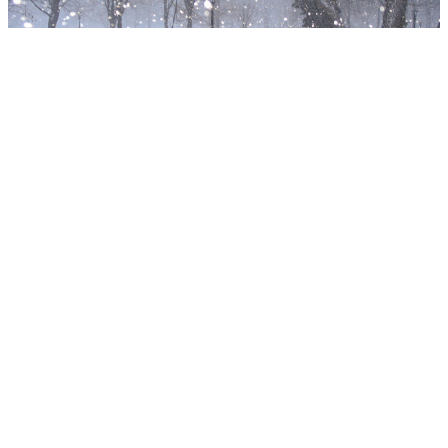
admin
مارس 27, 2026
تتوقع المديرية العامة للأرصاد الجوية تسجيل تساقطات ثلجية
وزخات رعدية محليا قوية مصحوبة بحبات البرد، اليوم الجمعة
وغدا السبت، بعدد من مناطق المملكة.
وأوضحت المديرية، في نشرة إنذارية من مستوى يقظة برتقالي،
أنه من المتوقع تسجيل زخات رعدية محليا قوية مصحوبة بحبات
البرد (من 20 إلى 30 ملم) بعمالات وأقاليم الحوز، وخنيفرة،