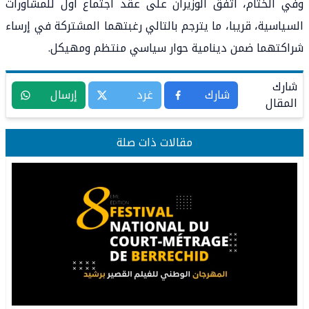
وفي الختام، اتفق الوزيران على عقد اجتماع أول للمشاورات
السياسية، قريبا، ما يترجم بالتالي رغبتهما المشتركة في إرساء
شراكتهما ضمن دينامية حوار سياسي منتظم ومهيكل.
شارك
شارك
غرد
إرسال
المقال
مقالات ذات صلة