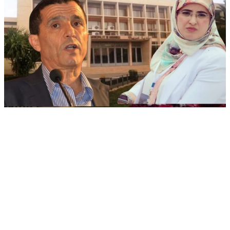
admin
أبريل 23, 2026
مصطفى عفيف
كشفت مصادر مطلعة لـ«ليك بريس» أن مجلس جماعة خريبكة
يعيش هذه الأيام على صفيح ساخن، بعدما عاد ملف تضارب
المصالح بالجماعة ليطفو على السطح من جديد، بعد سنوات من
الجمود، في مشهد يعيد طرح أسئلة قديمة حول مدى احترام