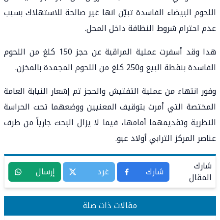
اللحوم البيضاء الفاسدة تبيّن انها غير صالحة للاستهلاك بسبب
عدم احترام شروط النظافة داخل المحل.
هدا وقد أسفرت عملية المراقبة عن حجز 150 كلغ من اللحوم
الفاسدة بنقطة البيع و250 كلغ من اللحوم المجمدة بالمخزن.
وفور انتهاء من عملية التفتيش والحجز تم إشعار النيابة العامة
المختصة التي أمرت بتوقيف المعنيين ووضعهما تحت الحراسة
النظرية وتقديمهما أمامها، فيما لا يزال البحث جارياً من طرف
عناصر المركز الترابي أولاد عبو.
شارك
شارك
غرد
إرسال
المقال
مقالات ذات صلة