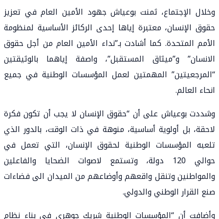
وخلال الإجتماع، ثمنت بوعياش جهود الأمين العام في تعزيز
حقوق الإنسان، معتبرة إياها إحدى الركائز الأساسية لمنظومة
الأمم المتحدة. كما أشادت بـ”نداء الأمين العام من أجل حقوق
الانسان” و”ميثاق المستقبل”، واصفة إياهما بالوثيقتين
“المرجعيتين” المهمتين لعمل المؤسسات الوطنية في جميع
انحاء العالم.
وشددت بوعياش على أن “حقوق الإنسان لا يجب أن تكون فكرة
لاحقة، بل أولوية أساسية، منوهة في ذات الوقت، بالدور الذي
تلعبه المؤسسات الوطنية لحقوق الإنسان، التي تعمل في
حوالي 120 دولة، وتستمع لاصوات الضحايا والفاعلين
والمواطنين وتنقل واقعهم وأوضاعهم من الميدان الى فضاءات
صنع القرار الوطني والدولي.
وأضافت أن “المؤسسات الوطنية شريك جوهري في بناء نظام