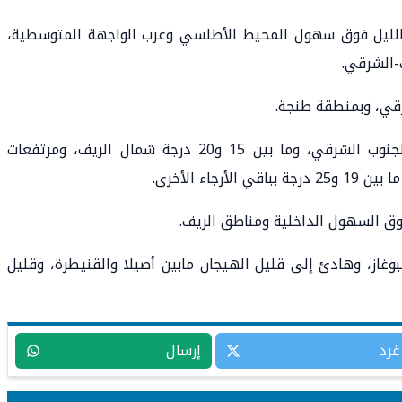
والليل فوق سهول المحيط الأطلسي وغرب الواجهة المتوسطية،
ب-الشرقي.
رقي، وبمنطقة طنجة.
وستتراوح درجات الحرارة الدنيا، ما بين 23 و29 درجة بأقصى الجنوب الشرقي، وما بين 15 و20 درجة شمال الريف، ومرتفعات
ء الأخرى.
وق السهول الداخلية ومناطق الريف.
وغاز، وهادئ إلى قليل الهيجان مابين أصيلا والقنيطرة، وقليل
غرد
إرسال