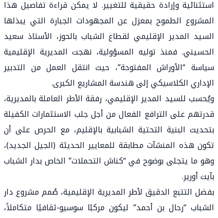
استثنائية وإرادة حقيقية للتغيير. لا يمكن قراءة تفاصيل هذا
المشروع الطموح بمعزل عن المجهودات الجبارة التي يبذلها
السيد المدير الإقليمي لقطاع الشباب بالحوز، الأستاذ سعيد
الحسيني. فمنذ توليه المسؤولية، نهجت المديرية الإقليمية
سياسة “الأوراش المفتوحة”، حيث انتقل العمل من التدبير
الإداري الكلاسيكي إلى هندسة المشاريع الكبرى.
ويُحسب للسيد المدير الإقليمي، رفقة الأطر العاملة بالمديرية،
قدرتهم على الترافع الفعال من أجل جلب الاستثمارات الكفيلة
بتحديث البنية التحتية الشبابية بالإقليم، مع الحرص على أن
تكون هذه المنشآت مطابقة للمعايير الحديثة (الجيل الجديد)،
وهو ما يتجلى بوضوح في “كناش التحملات” الخاص بدار الشباب
بآيت أورير.
بفضل التتبع الدقيق لأطر المديرية الإقليمية، صُمم مشروع دار
الشباب “رحال بن أحمد” ليكون مركبًا سوسيو-ثقافيًا متكاملاً،