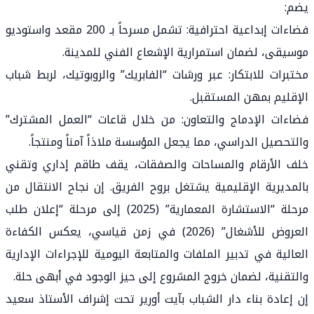
يضم:
فضاءات إبداعية احترافية: تشمل مسرحاً بـ 200 مقعد واستوديو
موسيقى، لضمان استمرارية الإشعاع الفني للمدينة.
مختبرات للابتكار: عبر ورشات “الفابريك” والروبوتيك، لربط شباب
الإقليم بمهن المستقبل.
فضاءات الإدماج والتعاون: من خلال قاعات “العمل المشترك”
والتحصيل الدراسي، مما يجعل المؤسسة ملاذاً آمناً ومنتجاً.
خلف الأرقام والمساحات والصفقات، يقف طاقم إداري وتقني
بالمديرية الإقليمية يشتغل بروح الفريق. إن نجاح الانتقال من
مرحلة “الاستشارة المعمارية” (2025) إلى مرحلة “إعلان طلب
العروض للأشغال” (2026) في زمن قياسي، يعكس الكفاءة
العالية في تدبير الملفات والمتابعة اليومية للإجراءات الإدارية
والتقنية، لضمان خروج المشروع إلى حيز الوجود في أبهى حلة.
إن إعادة بناء دار الشباب بآيت أورير تحت إشراف الأستاذ سعيد