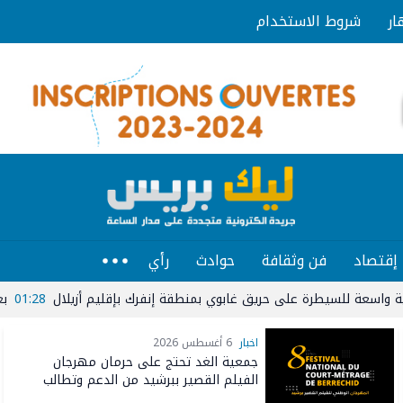
ار
شروط الاستخدام
إقتصاد
فن وثقافة
حوادث
رأي
يطرة على حريق غابوي بمنطقة إنفرك بإقليم أزيلال
01:28
بعد 16 عاماً من الغياب.. إسبانيا تعانق المجد العالمي وتتوج بطلة لكأس العالم 2026
اخبار
6 أغسطس 2026
جمعية الغد تحتج على حرمان مهرجان
الفيلم القصير ببرشيد من الدعم وتطالب
المركز السينمائي بكشف معايير الانتقاء