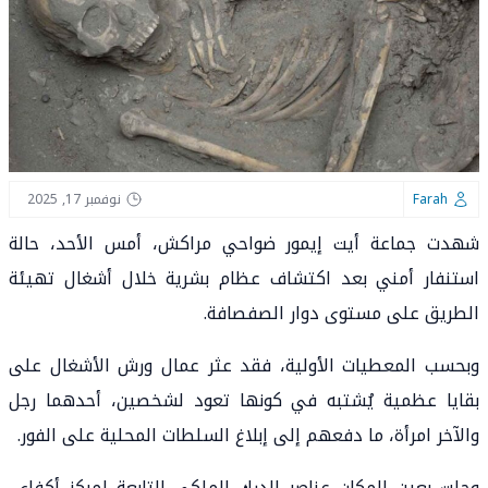
Farah
نوفمبر 17, 2025
شهدت جماعة أيت إيمور ضواحي مراكش، أمس الأحد، حالة
استنفار أمني بعد اكتشاف عظام بشرية خلال أشغال تهيئة
الطريق على مستوى دوار الصفصافة.
وبحسب المعطيات الأولية، فقد عثر عمال ورش الأشغال على
بقايا عظمية يُشتبه في كونها تعود لشخصين، أحدهما رجل
والآخر امرأة، ما دفعهم إلى إبلاغ السلطات المحلية على الفور.
وحلت بعين المكان عناصر الدرك الملكي التابعة لمركز أكفاي،