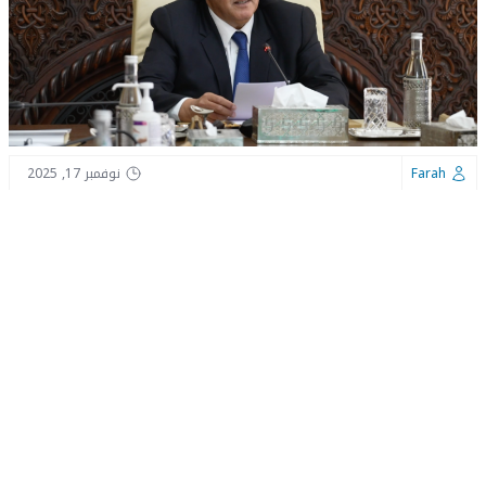
Farah
نوفمبر 17, 2025
ينعقد، يوم الخميس المقبل، مجلس للحكومة برئاسة عزيز
أخنوش، رئيس الحكومة.
وذكر بلاغ لرئاسة الحكومة أن المجلس سيتدارس، في بدايته،
مشروع قانون يتعلق بتنظيم مهنة العدول.
وسيتدارس المجلس، إثر ذلك، مشروعي مرسومين، يتعلق الأول
منهما بمزارع تربية الأحياء المائية البحرية، والثاني بتتميم
المرسوم الصادر في شأن تطبيق الضريبة على القيمة المضافة