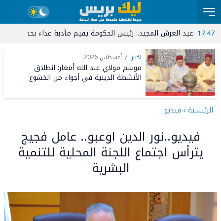
عيد العرش المجيد.. رئيس الحكومة يقيم مأدبة غداء بحضور صاحب السمو 
09:34
المجلس الوطني للصحافة.. الذي نريد
20:34
موسم مولاي عبد الله 
اخبار
7 أغسطس 2026
موسم مولاي عبد الله أمغار: انطلاق
الأنشطة الدينية في أجواء من الخشوع
الروحي
الرئيسية
فيديو
فيديو..نور الدين اوعبو.. عامل فجيج
يترأس اجتماع اللجنة المحلية للتنمية
البشرية